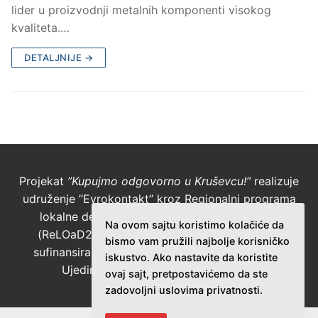
lider u proizvodnji metalnih komponenti visokog
kvaliteta.…
DETALJNIJE →
Projekat
’’Kupujmo odgovorno u Kruševcu!’’
realizuje
udruženje ’’Evrokontakt’’ kroz Regionalni programa
lokalne demokratije na Zapadnom Balkanu 2
Na ovom sajtu koristimo kolačiće da
(ReLOaD2) koji finansira Evropska unija (EU),
bismo vam pružili najbolje korisničko
sufinansira grad Kruševac, a sprovodi Program
iskustvo. Ako nastavite da koristite
Ujedinjenih nacija za razvoj (UNDP).
ovaj sajt, pretpostavićemo da ste
zadovoljni uslovima privatnosti.