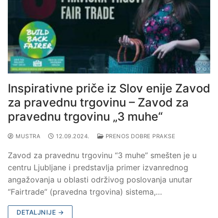
Inspirativne priče iz Slov enije Zavod
za pravednu trgovinu – Zavod za
pravednu trgovinu „3 muhe“
MUSTRA
12.09.2024.
PRENOS DOBRE PRAKSE
Zavod za pravednu trgovinu “3 muhe” smešten je u
centru Ljubljane i predstavlja primer izvanrednog
angažovanja u oblasti održivog poslovanja unutar
“Fairtrade“ (pravedna trgovina) sistema,…
DETALJNIJE →