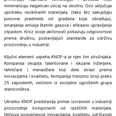
minimalizuju negativan uticaj na okolinu. Ovo uključuje
upotrebu recikliranih materijala, (tako što sakupljaju
polovne predmete od građana koje obrađuju),
smanjenje emisija štetnih gasova i efikasno upravljanje
otpadom. Kroz svoje aktivnosti pokazuju odgovornost
prema društvu, postavljajući standarde za održivu
proizvodnju u industriji.
Ključni element uspeha KNOF-a je njen tim stručnjaka.
Kompanija okuplja talentovane i iskusne inženjere,
tehničare i menadžere koji dele strast prema
inovacijama i kvalitetu, Kompanija trenutno broji preko
25 zaposlenih, većinom iz socijalno ugroženih grupa
stanovništva.
Ukratko KNOF predstavlja primer izvrsnosti u industriji
proizvodnje komponenti od različitih materijala.
Njihova posvećenost inovacijama, kvalitetu, održivosti