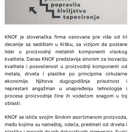
KNOF je slovenačka firma osnovana pre više od tri
decenije sa sedištem u Kršku, sa vizijom da postane
lider u proizvodnji metalnih komponenti visokog
kvaliteta. Danas KNOF predstavlja sinonim za inovaciju
kvaliteta i posvećenost u proizvodnji komponenti od
metala, drveta i plastike po principima cirkularne
ekonomije. Njihova dugogodišnja prisutnost i
neprestani angažman u unapređenju tehnologije i
procesa proizvodnje čine ih vodećom snagom u toj
oblasti.
KNOF se ističe svojim širokim asortimanom proizvoda,
među kojima su nameštaj, odeća, predmeti od drveta i
plastike i mnogih drugih dekorativnih elemenata. Svaki