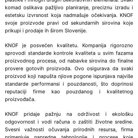
komad oslikava pažljivo planiranje, preciznu izradu i
estetsku izvrsnost koja nadmašuje očekivanja. KNOF
svoje proizvode pravi od sekundarnih sirovina koje
prikupi i prodaje ih širom Slovenije.
KNOF je posvećen kvalitetu. Kompanija rigorozno
sprovodi standarde kontrole kvaliteta u svim fazama
proizvodnog procesa, od nabavke sirovina do finalne
provere gotovih proizvoda. Ovo osigurava da svaki
proizvod koji napušta njiove pogone ispunjava najviše
standarde performansi i pouzdanosti, što doprinosi
reputaciji firme kao pouzdanog i kvalitetnog
proizvođača.
KNOF pridaje pažnju na održivost i ekološku
odgovornost i vodi računa o zaštiti životne sredine.
Svesni važnosti očuvanja prirodnih resursa, firma
primenjuje napredne tehnologije i procese koje