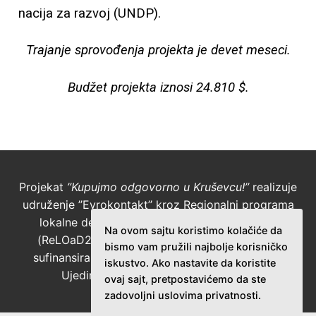
nacija za razvoj (UNDP).
Trajanje sprovođenja projekta je devet meseci.
Budžet projekta iznosi 24.810 $.
Projekat
’’Kupujmo odgovorno u Kruševcu!’’
realizuje
udruženje ’’Evrokontakt’’ kroz Regionalni programa
lokalne demokratije na Zapadnom Balkanu 2
Na ovom sajtu koristimo kolačiće da
(ReLOaD2) koji finansira Evropska unija (EU),
bismo vam pružili najbolje korisničko
sufinansira grad Kruševac, a sprovodi Program
iskustvo. Ako nastavite da koristite
Ujedinjenih nacija za razvoj (UNDP).
ovaj sajt, pretpostavićemo da ste
zadovoljni uslovima privatnosti.