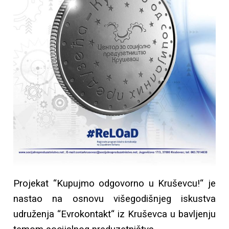
Projekat “Kupujmo odgovorno u Kruševcu!“ je
nastao na osnovu višegodišnjeg iskustva
udruženja “Evrokontakt“ iz Kruševca u bavljenju